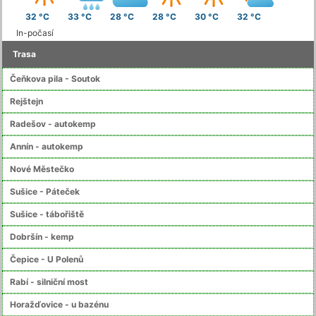
32 °C
33 °C
28 °C
28 °C
30 °C
32 °C
In-počasí
Trasa
Čeňkova pila - Soutok
Rejštejn
Radešov - autokemp
Annín - autokemp
Nové Městečko
Sušice - Páteček
Sušice - tábořiště
Dobršín - kemp
Čepice - U Polenů
Rabí - silniční most
Horažďovice - u bazénu