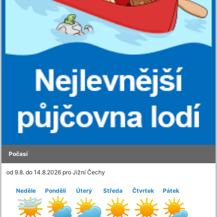
Počasí
od 9.8. do 14.8.2026 pro Jižní Čechy
Neděle
Pondělí
Úterý
Středa
Čtvrtek
Pátek