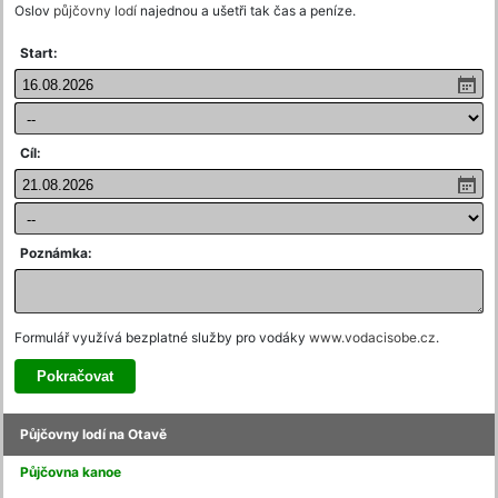
Oslov
půjčovny lodí
najednou a ušetři tak čas a peníze.
Start:
Cíl:
Poznámka:
Formulář využívá bezplatné služby pro vodáky
www.vodacisobe.cz
.
Půjčovny lodí na Otavě
Půjčovna kanoe