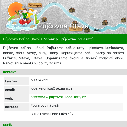
Půjčovna Otava
Půjčovny lodí na Otavě >
Veronica – půjčovna lodí a raftů
Půjčovna lodí na Lužnici. Půjčujeme lodě a rafty - plastové, laminátové,
kanoe, pádla, vesty, sudy, stany. Dopravujeme lodě i osoby na řekách
Lužnice, Vltava, Otava. Organizujeme školní a firemní vodácké akce.
Parkování v areálu půjčovny zdarma.
kontakt
603242669
telefon:
lode.veronica@seznam.cz
email:
http://www.pujcovna-lode-rafty.cz
web:
Foglarovo nábřeží
adresa:
391 81 Veselí nad Lužnicí 2
ceník