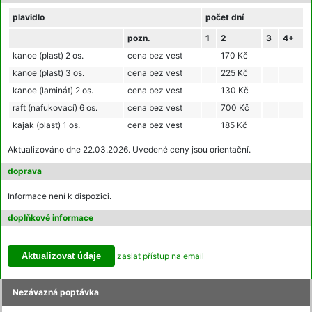
plavidlo
počet dní
pozn.
1
2
3
4+
kanoe (plast) 2 os.
cena bez vest
170 Kč
kanoe (plast) 3 os.
cena bez vest
225 Kč
kanoe (laminát) 2 os.
cena bez vest
130 Kč
raft (nafukovací) 6 os.
cena bez vest
700 Kč
kajak (plast) 1 os.
cena bez vest
185 Kč
Aktualizováno dne 22.03.2026. Uvedené ceny jsou orientační.
doprava
Informace není k dispozici.
doplňkové informace
zaslat přístup na email
Nezávazná poptávka